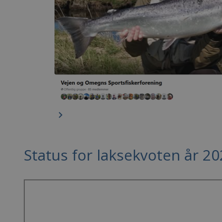
keyboard_arrow_right
Status for laksekvoten år 2