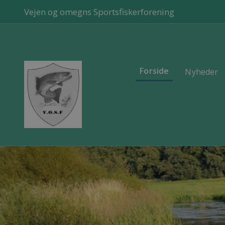
Vejen og omegns Sportsfiskerforening
Forside
Nyheder