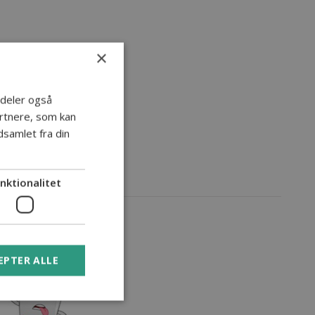
×
i deler også
rtnere, som kan
samlet fra din
nktionalitet
EPTER ALLE