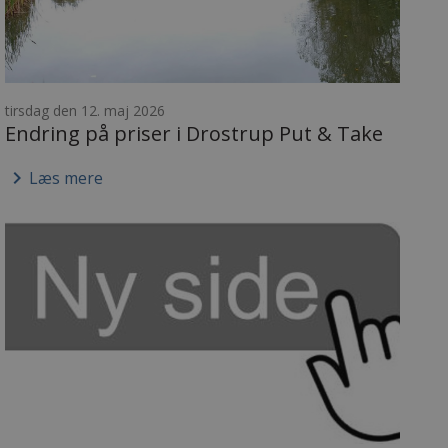
tirsdag den 12. maj 2026
Endring på priser i Drostrup Put & Take
keyboard_arrow_right
Læs mere