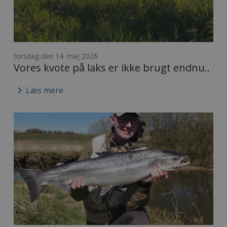
torsdag den 14. maj 2026
Vores kvote på laks er ikke brugt endnu..
keyboard_arrow_right
Læs mere