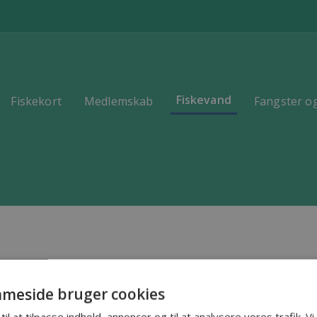
Fiskevand
Fiskekort
Medlemskab
Fangster og
meside bruger cookies
til at tilpasse indhold, annoncer og til at analysere vores trafik. V