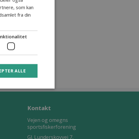
rtnere, som kan
samlet fra din
nktionalitet
EPTER ALLE
Kontakt
Vejen og omegns
sportsfiskerforening
Gl. Lunderskovvej 7,