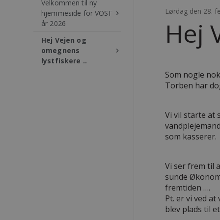
Velkommen til ny
Lørdag den 28. f
hjemmeside for VOSF
keyboard_arrow_right
Hej 
år 2026
Hej Vejen og
omegnens
keyboard_arrow_right
lystfiskere ..
Som nogle nok 
Torben har dog 
Vi vil starte a
vandplejemand 
som kasserer.
Vi ser frem ti
sunde Økonomi,
fremtiden ….
Pt. er vi ved 
blev plads til e