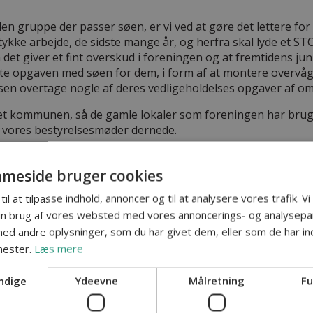
 gruppe der passer søen, er vi ved at gøre det lettere for
stykke arbejde, de sidste mange år, og herfra skal lyde et STO
 det giver et fint overskud i foreningen og at fremtidens jun
 lette opgaven med søen for dem, i form af at montere overvå
elsen overtage nogle af deres vedligeholdelses opgaver af o
et kommunen, så de gamle lokaler som foreningen har brugt 
e vores bestyrelsesmøder dernede.
r forhåbentlig komme mere
se lokaler. vi har fået en del fluebindergrej foræret som komme
meside bruger cookies
nede, så vi håber der kommer nogle fluebindings aftner og
til at tilpasse indhold, annoncer og til at analysere vores trafik. V
mtiden men det må tiden jo vise…
in brug af vores websted med vores annoncerings- og analysepa
d andre oplysninger, som du har givet dem, eller som de har ind
ndet og lad os få input & output i fremtiden, og håber vi og
nester.
Læs mere
ndige
Ydeevne
Målretning
Fu
lsen Bestyrelsen …