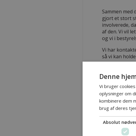
Sammen med den
gjort et stort 
involverede, da
af den. Vi vil
og vi i bestyr
Vi har kontakt
så vi kan hold
På sigt vil de
aktivitet i dis
Denne hjem
vores skab der
Vi bruger cookies 
spindere i fre
oplysninger om d
kombinere dem me
Hold snøre i va
brug af deres tje
åbredden.
Absolut nødve
Med venlig hi