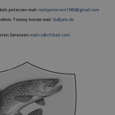
iels petersen mail:
nielspetersen1980@gmail.com
edlem: Tommy bonde mail:
tb@jels.dk
arsten Sørensen
mail:cs@cfcbait.com