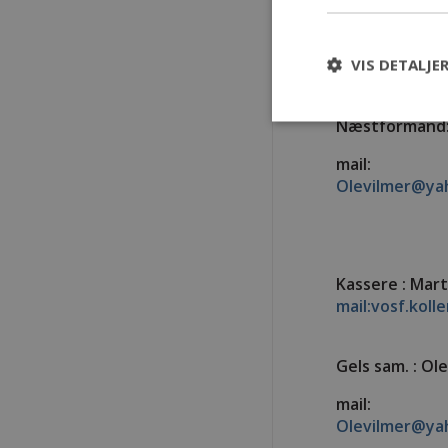
Formand : Mich
VIS DETALJE
vosf.bonde@g
Næstformand:
mail:
Olevilmer@ya
Kassere : Mar
mail:vosf.kol
Gels sam. : Ole
mail:
Olevilmer@ya