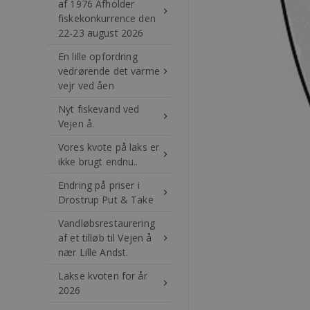
af 1976 Afholder
keyboard_arrow_right
fiskekonkurrence den
22-23 august 2026
En lille opfordring
vedrørende det varme
keyboard_arrow_right
vejr ved åen
Nyt fiskevand ved
keyboard_arrow_right
Vejen å.
Vores kvote på laks er
keyboard_arrow_right
ikke brugt endnu..
Endring på priser i
keyboard_arrow_right
Drostrup Put & Take
Vandløbsrestaurering
af et tilløb til Vejen å
keyboard_arrow_right
nær Lille Andst.
Lakse kvoten for år
keyboard_arrow_right
2026