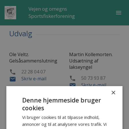
Vejen og omegns
menu
Sportsfiskerforening
Udvalg
Ole Veltz.
Martin Kollemorten.
Gelsåsammenslutning
Udsætning af
lakseyngel
22 28 04 07
phone
50 73 93 87
phone
Skriv e-mail
email
Skriv e-mail
email
×
Denne hjemmeside bruger
Michael Bonde.
cookies
Vandpleje
Vi bruger cookies til at tilpasse indhold,
42 70 10 07
phone
annoncer og til at analysere vores trafik. Vi
Skriv e-mail
email