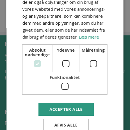
deler også oplysninger om din brug af
vores websted med vores annoncerings-
og analysepartnere, som kan kombinere
dem med andre oplysninger, som du har
givet dem, eller som de har indsamlet fra
din brug af deres tjenester.
Læs mere
Hvem er vi
Absolut
Ydeevne
Målretning
nødvendige
Vi er en foreningen som blev stiftet den 27. januar
1947.
Du kan læse hele foreningens historie ved at klikke lige
Funktionalitet
her på teksten.
ACCEPTER ALLE
Hvad kan vi tilbyde
Forside
AFVIS ALLE